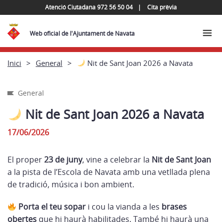
Atenció Ciutadana 972 56 50 04
Cita prèvia
Web oficial de l'Ajuntament de Navata
Inici
General
Nit de Sant Joan 2026 a Navata
General
Nit de Sant Joan 2026 a Navata
17/06/2026
El proper
23 de juny
, vine a celebrar la
Nit de Sant Joan
a la pista de l’Escola de Navata amb una vetllada plena
de tradició, música i bon ambient.
Porta el teu sopar
i cou la vianda a les
brases
obertes
que hi haurà habilitades. També hi haurà una