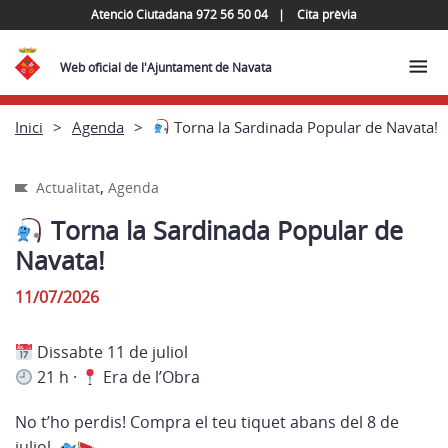
Atenció Ciutadana 972 56 50 04
Cita prèvia
Web oficial de l'Ajuntament de Navata
Inici
Agenda
Torna la Sardinada Popular de Navata!
,
Actualitat
Agenda
Torna la Sardinada Popular de
Navata!
11/07/2026
Dissabte 11 de juliol
21 h ·
Era de l’Obra
No t’ho perdis! Compra el teu tiquet abans del 8 de
juliol.