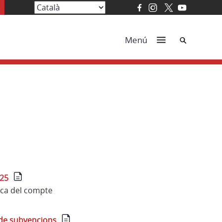
Cerca
Menú
025
ica del compte
 de subvencions