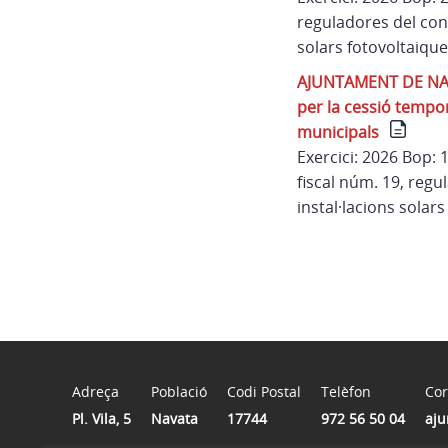
reguladores del conc
solars fotovoltaiqu
AJUNTAMENT DE NAVAT
per la cessió tempor
municipals
Exercici: 2026 Bop:
fiscal núm. 19, regu
instal·lacions solar
Adreça
Població
Codi Postal
Telèfon
Cor
Pl. Vila, 5
Navata
17744
972 56 50 04
aju