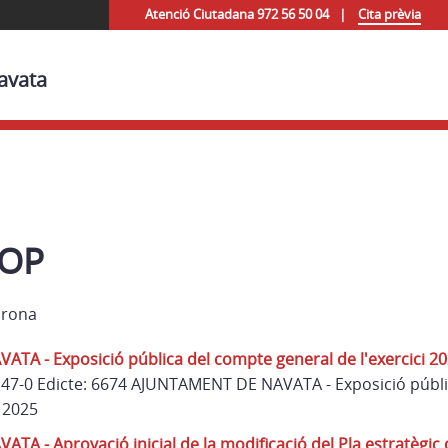
Atenció Ciutadana 972 56 50 04
Cita prèvia
avata
BOP
irona
A - Exposició pública del compte general de l'exercici 2
 147-0 Edicte: 6674 AJUNTAMENT DE NAVATA - Exposició públ
i 2025
A - Aprovació inicial de la modificació del Pla estratègic