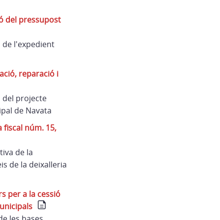
ó del pressupost
 de l'expedient
ció, reparació i
 del projecte
cipal de Navata
fiscal núm. 15,
iva de la
s de la deixalleria
 per a la cessió
unicipals
de les bases