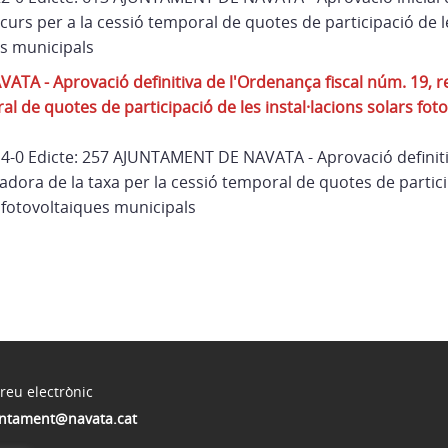
urs per a la cessió temporal de quotes de participació de le
es municipals
A - Aprovació definitiva de l'Ordenança fiscal núm. 19, r
al de quotes de participació de les instal·lacions solars fot
 14-0 Edicte: 257 AJUNTAMENT DE NAVATA - Aprovació definit
ladora de la taxa per la cessió temporal de quotes de partici
s fotovoltaiques municipals
reu electrònic
ntament@navata.cat