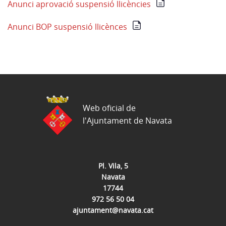
Anunci aprovació suspensió llicències
Anunci BOP suspensió llicènces
Web oficial de
l'Ajuntament de Navata
Pl. Vila, 5
Navata
17744
972 56 50 04
ajuntament@navata.cat