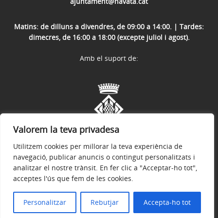
ajuntament@navata.cat
Matins: de dilluns a divendres, de 09:00 a 14:00. | Tardes:
dimecres, de 16:00 a 18:00 (excepte juliol i agost).
Amb el suport de:
Valorem la teva privadesa
Utilitzem cookies per millorar la teva experiència de
navegació, publicar anuncis o contingut personalitzats i
analitzar el nostre trànsit. En fer clic a "Acceptar-ho tot",
acceptes l'ús que fem de les cookies.
Avís legal
Política de privacitat
Accessibilitat
© 2026
Web oficial de l'Ajuntament de Navata
Personalitzar
Rebutjar
Accepta-ho tot