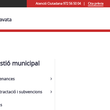
Atenció Ciutadana 972 56 50 04
Cita prèvia
avata
stió municipal
enances
ractació i subvencions
ns