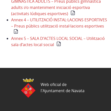
GIMNÀSTICA ADULTS – Preus públics gimnàstica
adults i/o manteniment iniciació esportiva
(activitats lúdiques esportives)
Annex 4 – UTILITZACIÓ INSTAL·LACIONS ESPORTIVES
– Preus públics utilització instal·lacions esportives
Annex 5 – SALA D’ACTES LOCAL SOCIAL – Utilització
sala d’actes local social
Web oficial de
l'Ajuntament de Navata