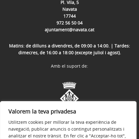
Pl. Vila, 5
Navata
17744
972 56 50 04
ajuntament@navata.cat
Matins: de dilluns a divendres, de 09:00 a 14:00. | Tardes:
dimecres, de 16:00 a 18:00 (excepte juliol i agost).
Amb el suport de:
Valorem la teva privadesa
Utilitzem cookies per millorar la teva experiència de
navegació, publicar anuncis o contingut personalitzats i
analitzar el nostre trànsit. En fer clic a "Acceptar-ho tot",