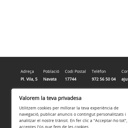
Adreça
Població
Codi Postal
Telèfon
Cor
Pl. Vila, 5
Navata
17744
972 56 50 04
aju
Valorem la teva privadesa
Horari
Matins: de dilluns a divendres, de 09:00 a 14:00. | Tardes
Utilitzem cookies per millorar la teva experiència de
navegació, publicar anuncis o contingut personalitzats i
analitzar el nostre trànsit. En fer clic a "Acceptar-ho tot",
acceptes l'ús que fem de les cookies.
Avís legal
Política de privacitat
Accessibilitat